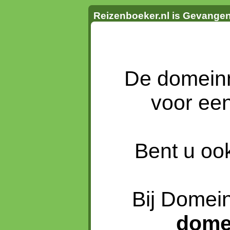
Reizenboeker.nl is Gevange
De domei
voor ee
Bent u oo
Bij Domein
dome