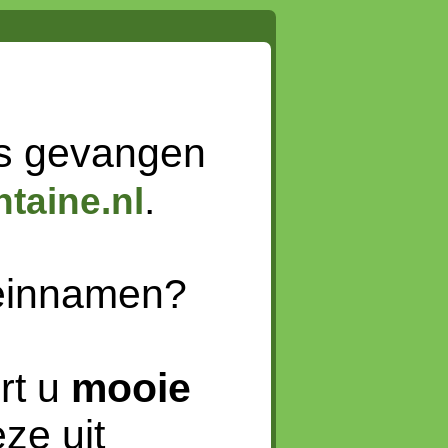
s gevangen
.
taine.nl
meinnamen?
rt u
mooie
ze uit