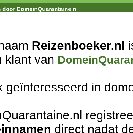
n door DomeinQuarantaine.nl
nnaam
Reizenboeker.nl
i
n klant van
DomeinQuaran
k geïnteresseerd in do
Quarantaine.nl registree
innamen
direct nadat de